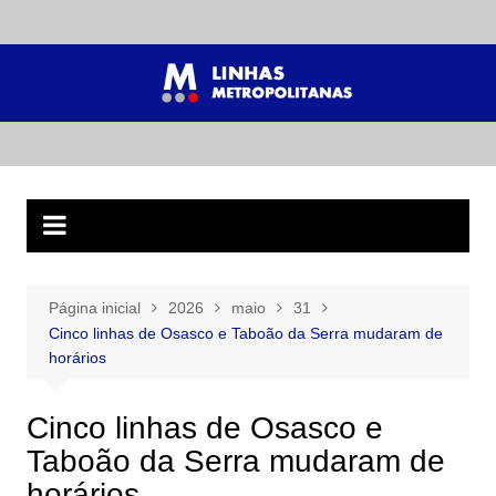
Ir
para
o
conteúdo
Página inicial
2026
maio
31
Cinco linhas de Osasco e Taboão da Serra mudaram de
horários
Cinco linhas de Osasco e
Taboão da Serra mudaram de
horários