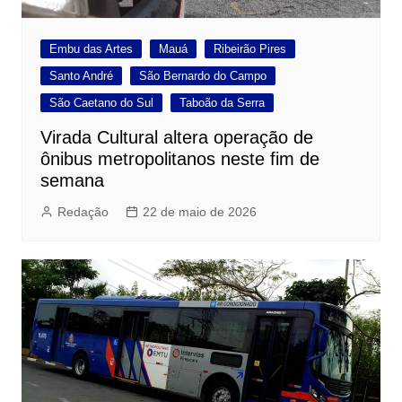
Embu das Artes
Mauá
Ribeirão Pires
Santo André
São Bernardo do Campo
São Caetano do Sul
Taboão da Serra
Virada Cultural altera operação de
ônibus metropolitanos neste fim de
semana
Redação
22 de maio de 2026