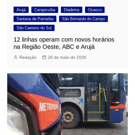
Arujá
Carapicuíba
Diadema
Osasco
Santana de Parnaíba
São Bernardo do Campo
São Caetano do Sul
12 linhas operam com novos horários
na Região Oeste, ABC e Arujá
Redação
26 de maio de 2026