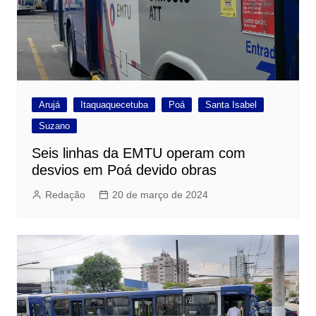
Arujá
Itaquaquecetuba
Poá
Santa Isabel
Suzano
Seis linhas da EMTU operam com
desvios em Poá devido obras
Redação
20 de março de 2024