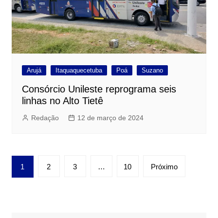
Arujá
Itaquaquecetuba
Poá
Suzano
Consórcio Unileste reprograma seis
linhas no Alto Tietê
Redação
12 de março de 2024
Paginação
1
2
3
…
10
Próximo
de
posts