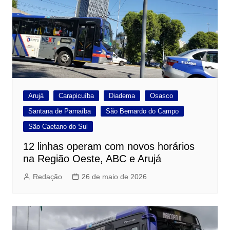
Arujá
Carapicuíba
Diadema
Osasco
Santana de Parnaíba
São Bernardo do Campo
São Caetano do Sul
12 linhas operam com novos horários
na Região Oeste, ABC e Arujá
Redação
26 de maio de 2026