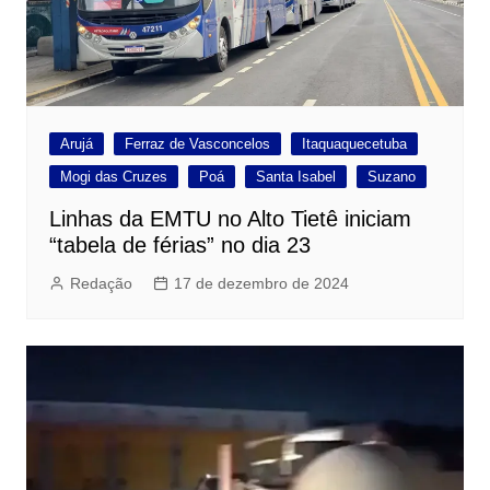
Arujá
Ferraz de Vasconcelos
Itaquaquecetuba
Mogi das Cruzes
Poá
Santa Isabel
Suzano
Linhas da EMTU no Alto Tietê iniciam
“tabela de férias” no dia 23
Redação
17 de dezembro de 2024