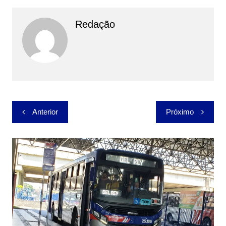
Redação
Navegação
Anterior
Próximo
de
Post