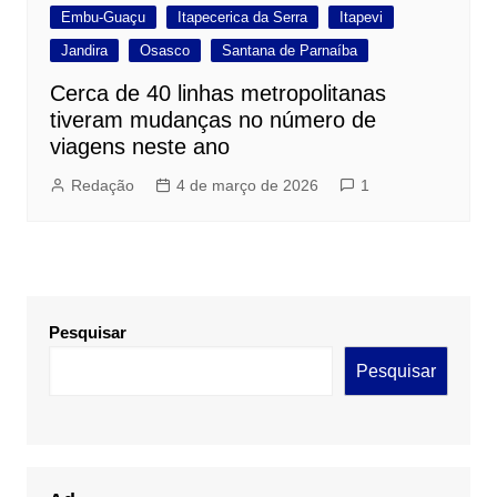
Embu-Guaçu
Itapecerica da Serra
Itapevi
Jandira
Osasco
Santana de Parnaíba
Cerca de 40 linhas metropolitanas
tiveram mudanças no número de
viagens neste ano
Redação
4 de março de 2026
1
Pesquisar
Pesquisar