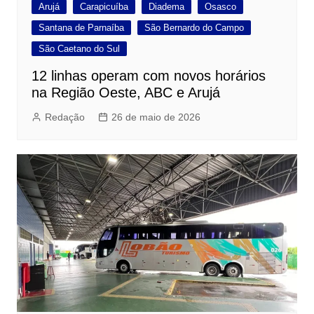
Arujá
Carapicuíba
Diadema
Osasco
Santana de Parnaíba
São Bernardo do Campo
São Caetano do Sul
12 linhas operam com novos horários
na Região Oeste, ABC e Arujá
Redação
26 de maio de 2026