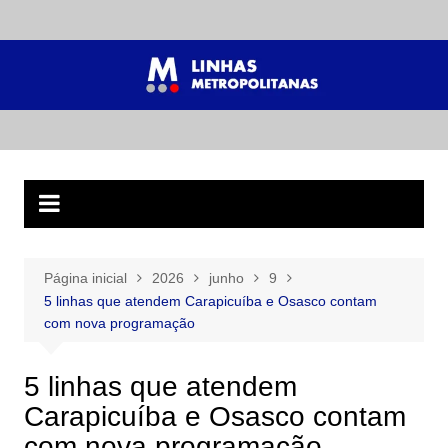
Ir
para
o
conteúdo
Página inicial
2026
junho
9
5 linhas que atendem Carapicuíba e Osasco contam
com nova programação
5 linhas que atendem
Carapicuíba e Osasco contam
com nova programação