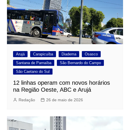
Arujá
Carapicuíba
Diadema
Osasco
Santana de Parnaíba
São Bernardo do Campo
São Caetano do Sul
12 linhas operam com novos horários
na Região Oeste, ABC e Arujá
Redação
26 de maio de 2026