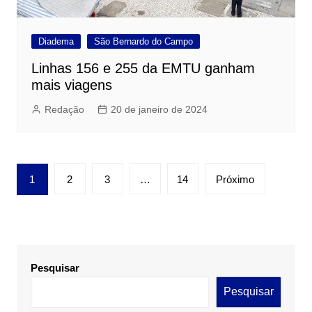
Diadema
São Bernardo do Campo
Linhas 156 e 255 da EMTU ganham
mais viagens
Redação
20 de janeiro de 2024
Paginação
1
2
3
…
14
Próximo
de
posts
Pesquisar
Pesquisar