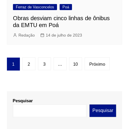
Ferraz de Vasconcelos
Poá
Obras desviam cinco linhas de ônibus
da EMTU em Poá
Redação
14 de julho de 2023
Paginação
1
2
3
…
10
Próximo
de
posts
Pesquisar
Pesquisar