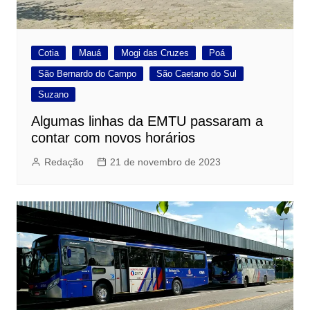
Cotia
Mauá
Mogi das Cruzes
Poá
São Bernardo do Campo
São Caetano do Sul
Suzano
Algumas linhas da EMTU passaram a
contar com novos horários
Redação
21 de novembro de 2023