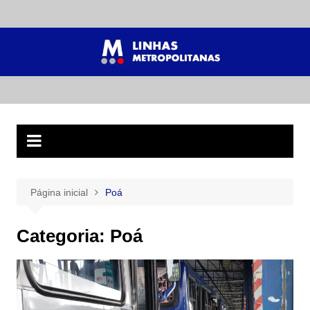
Ir
para
o
conteúdo
Página inicial
Poá
Categoria:
Poá