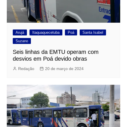
Arujá
Itaquaquecetuba
Poá
Santa Isabel
Suzano
Seis linhas da EMTU operam com
desvios em Poá devido obras
Redação
20 de março de 2024