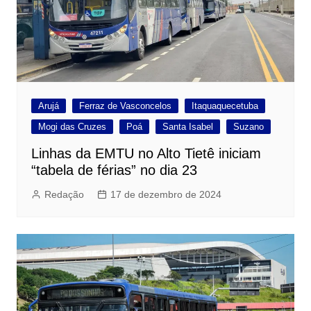
Arujá
Ferraz de Vasconcelos
Itaquaquecetuba
Mogi das Cruzes
Poá
Santa Isabel
Suzano
Linhas da EMTU no Alto Tietê iniciam
“tabela de férias” no dia 23
Redação
17 de dezembro de 2024