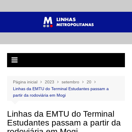
Ir
para
o
conteúdo
Página inicial
2023
setembro
20
Linhas da EMTU do Terminal Estudantes passam a
partir da rodoviária em Mogi
Linhas da EMTU do Terminal
Estudantes passam a partir da
rodoviária em Mogi