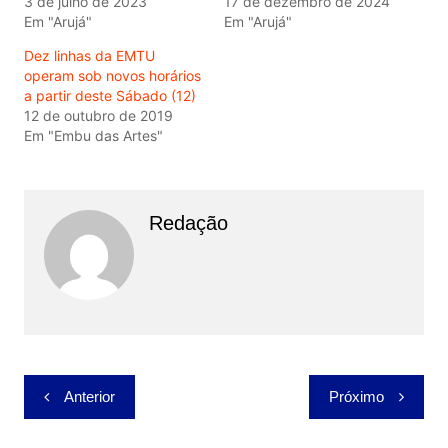
3 de julho de 2023
17 de dezembro de 2024
Em "Arujá"
Em "Arujá"
Dez linhas da EMTU
operam sob novos horários
a partir deste Sábado (12)
12 de outubro de 2019
Em "Embu das Artes"
Redação
Navegação
Anterior
Próximo
de