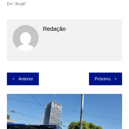
Em "Arujá"
Redação
Navegação
Anterior
Próximo
de
Post