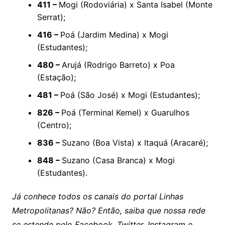
411 –
Mogi (Rodoviária) x Santa Isabel (Monte
Serrat);
416 –
Poá (Jardim Medina) x Mogi
(Estudantes);
480 –
Arujá (Rodrigo Barreto) x Poa
(Estação);
481 –
Poá (São José) x Mogi (Estudantes);
826 –
Poá (Terminal Kemel) x Guarulhos
(Centro);
836 –
Suzano (Boa Vista) x Itaquá (Aracaré);
848 –
Suzano (Casa Branca) x Mogi
(Estudantes).
Já conhece todos os canais do portal Linhas
Metropolitanas? Não? Então, saiba que nossa rede
se estende pelo Facebook, Twitter, Instagram e