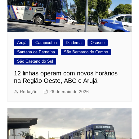
Arujá
Carapicuíba
Diadema
Osasco
Santana de Parnaíba
São Bernardo do Campo
São Caetano do Sul
12 linhas operam com novos horários
na Região Oeste, ABC e Arujá
Redação
26 de maio de 2026