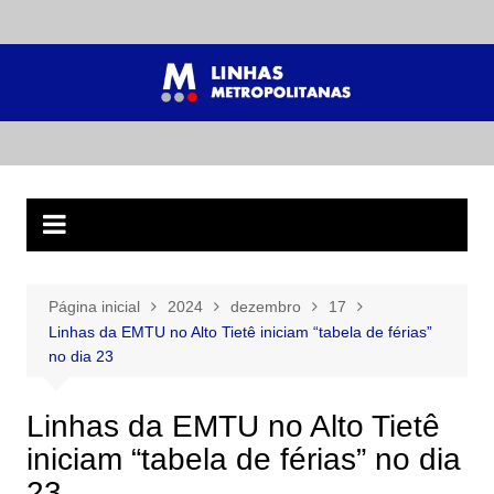
Ir
para
o
conteúdo
Página inicial
2024
dezembro
17
Linhas da EMTU no Alto Tietê iniciam “tabela de férias”
no dia 23
Linhas da EMTU no Alto Tietê
iniciam “tabela de férias” no dia
23