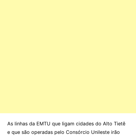
As linhas da EMTU que ligam cidades do Alto Tietê
e que são operadas pelo Consórcio Unileste irão