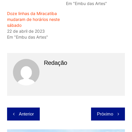
Em "Embu das Artes"
Doze linhas da Miracatiba
mudaram de horários neste
sábado
22 de abril de 2023
Em "Embu das Artes"
Redação
Navegação
Anterior
Próximo
de
Post