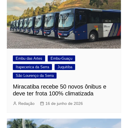
Embu das Artes
Embu-Guaçu
Itapecerica da Serra
Juquitiba
São Lourenço da Serra
Miracatiba recebe 50 novos ônibus e
deve ter frota 100% climatizada
Redação
16 de junho de 2026