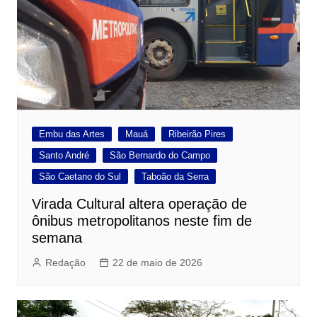
Embu das Artes
Mauá
Ribeirão Pires
Santo André
São Bernardo do Campo
São Caetano do Sul
Taboão da Serra
Virada Cultural altera operação de
ônibus metropolitanos neste fim de
semana
Redação
22 de maio de 2026