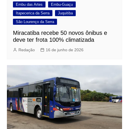
Embu das Artes
Embu-Guaçu
Itapecerica da Serra
Juquitiba
São Lourenço da Serra
Miracatiba recebe 50 novos ônibus e
deve ter frota 100% climatizada
Redação
16 de junho de 2026