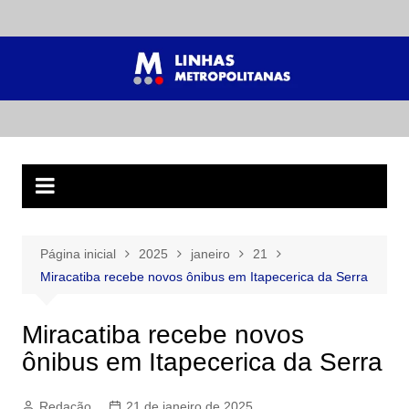
Ir
para
o
conteúdo
Página inicial
2025
janeiro
21
Miracatiba recebe novos ônibus em Itapecerica da Serra
Miracatiba recebe novos
ônibus em Itapecerica da Serra
Redação
21 de janeiro de 2025