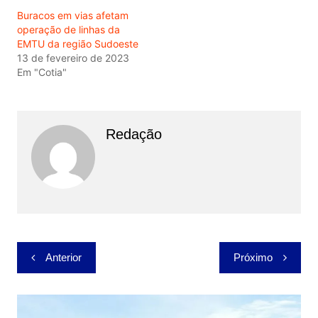
Buracos em vias afetam
operação de linhas da
EMTU da região Sudoeste
13 de fevereiro de 2023
Em "Cotia"
Redação
Navegação
Anterior
Próximo
de
Post