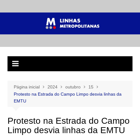
Ir
para
o
conteúdo
Página inicial
2024
outubro
15
Protesto na Estrada do Campo Limpo desvia linhas da
EMTU
Protesto na Estrada do Campo
Limpo desvia linhas da EMTU