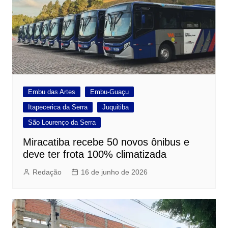
Embu das Artes
Embu-Guaçu
Itapecerica da Serra
Juquitiba
São Lourenço da Serra
Miracatiba recebe 50 novos ônibus e
deve ter frota 100% climatizada
Redação
16 de junho de 2026