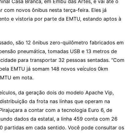
minal Casa Branca, em Embu das Artes, e vai até o
ar com novos ônibus nesta terça-feira. Eles já
to e vistoria por parte da EMTU, estando aptos à
sado, são 12 ônibus zero-quilômetro fabricados em
spensão pneumática, tomadas USB e 13 metros de
cidade para transportar 32 pessoas sentadas. “Com
s pela EMTU já somam 148 novos veículos 0km
 EMTU em nota.
eículos, da geração dois do modelo Apache Vip,
istribuição da frota nas linhas que operam na
Pirajuçara a contar com a tecnologia Euro 6, de
undo dados da estatal, a linha 459 conta com 26
120 partidas em cada sentido. Você pode consultar os