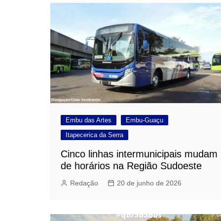
Post
Embu das Artes
Embu-Guaçu
Itapecerica da Serra
Cinco linhas intermunicipais mudam
de horários na Região Sudoeste
Redação
20 de junho de 2026