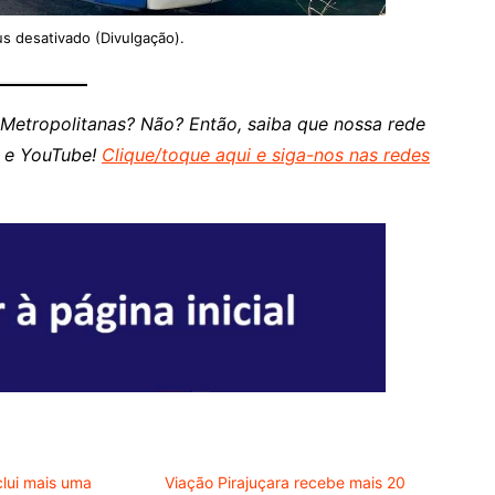
s desativado (Divulgação).
 Metropolitanas? Não? Então, saiba que nossa rede
m e YouTube!
Clique/toque aqui e siga-nos nas redes
clui mais uma
Viação Pirajuçara recebe mais 20