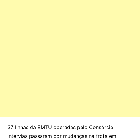
37 linhas da EMTU operadas pelo Consórcio
Intervias passaram por mudanças na frota em