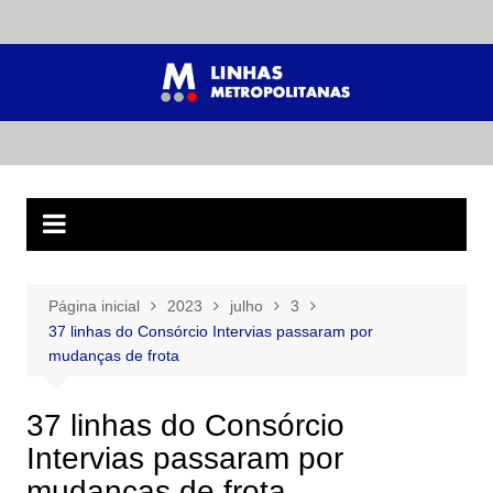
Ir
para
o
conteúdo
Página inicial
2023
julho
3
37 linhas do Consórcio Intervias passaram por
mudanças de frota
37 linhas do Consórcio
Intervias passaram por
mudanças de frota