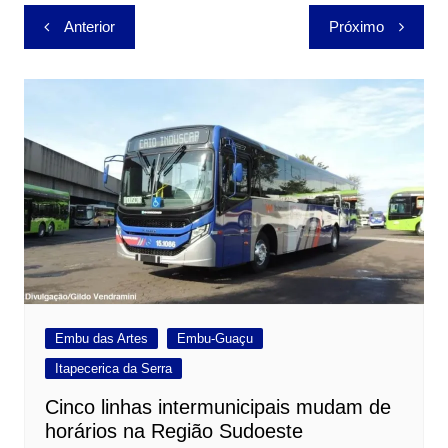
Navegação
Anterior
Próximo
de
Post
Embu das Artes
Embu-Guaçu
Itapecerica da Serra
Cinco linhas intermunicipais mudam de
horários na Região Sudoeste