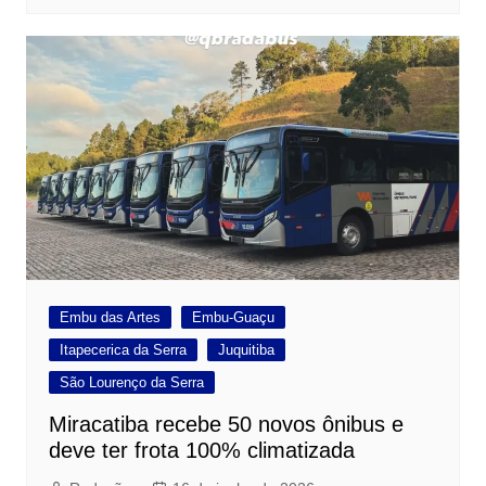
Embu das Artes
Embu-Guaçu
Itapecerica da Serra
Juquitiba
São Lourenço da Serra
Miracatiba recebe 50 novos ônibus e
deve ter frota 100% climatizada