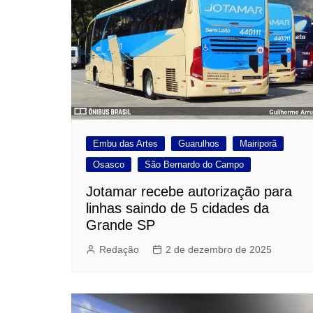
Embu das Artes
Guarulhos
Mairiporã
Osasco
São Bernardo do Campo
Jotamar recebe autorização para
linhas saindo de 5 cidades da
Grande SP
Redação
2 de dezembro de 2025