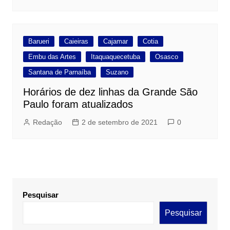
Barueri
Caieiras
Cajamar
Cotia
Embu das Artes
Itaquaquecetuba
Osasco
Santana de Parnaíba
Suzano
Horários de dez linhas da Grande São
Paulo foram atualizados
Redação
2 de setembro de 2021
0
Pesquisar
Pesquisar