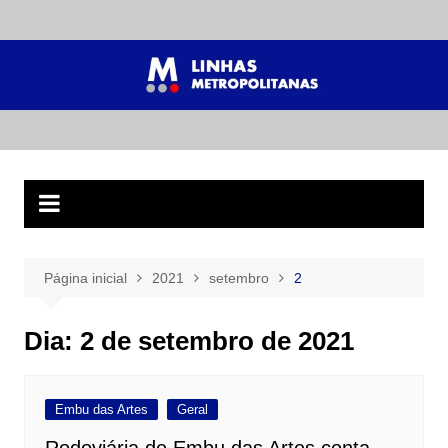
Ir
para
o
conteúdo
Página inicial
2021
setembro
2
Dia:
2 de setembro de 2021
Embu das Artes
Geral