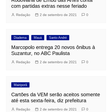
Rodoviária de Embu das Artes conta
com partidas extras nesse feriado
Redação
2 de setembro de 2021
0
Diadema
Mauá
Santo André
Marcopolo entrega 20 novos ônibus à
Suzantur, no ABC Paulista
Redação
2 de setembro de 2021
0
Mairiporã
Cartões da VEM serão aceitos somente
até esta sexta-feira, diz prefeitura
Redação
2 de setembro de 2021
0