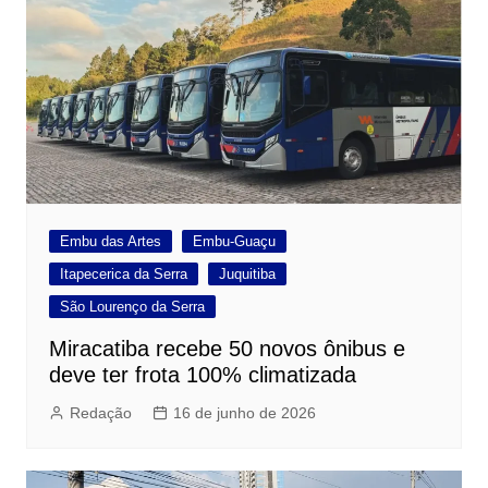
Embu das Artes
Embu-Guaçu
Itapecerica da Serra
Juquitiba
São Lourenço da Serra
Miracatiba recebe 50 novos ônibus e
deve ter frota 100% climatizada
Redação
16 de junho de 2026