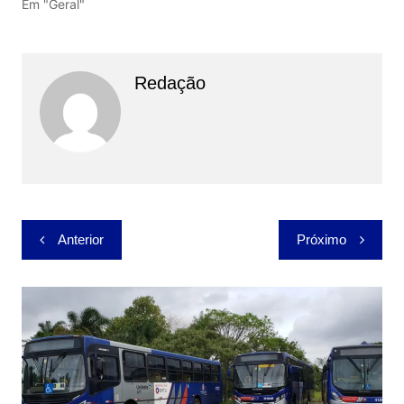
Em "Geral"
Redação
Navegação
Anterior
Próximo
de
Post