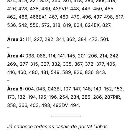
324, 329, 331, 352, 360, 361, 378, 386, 399, 418,
426, 428, 438, 439, 439VP, 448, 449, 450, 455,
462, 466, 466EX1, 467, 469, 479, 496, 497, 498, 517,
536, 542, 550, 572, 818, 819, 824, 824EX, 827.
Área 3:
111, 227, 292, 341, 362, 384, 473, 501.
–
Área 4:
038, 088, 114, 141, 145, 201, 206, 214, 242,
269., 277, 315, 327, 332, 335, 367, 372, 377, 405,
416, 460, 480, 481, 549, 589, 826, 836, 843.
–
Área 5:
004, 043, 043BI, 107, 147, 148, 149, 152, 153,
173, 182. 194, 195, 196, 254, 284, 285, 286, 287PIR,
358, 366, 403, 493, 493DV, 494.
Já conhece todos os canais do portal Linhas