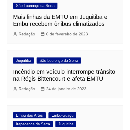
São Lourenço da Serra
Mais linhas da EMTU em Juquitiba e
Embu recebem ônibus climatizados
Redação
6 de fevereiro de 2023
Juquitiba
São Lourenço da Serra
Incêndio em veículo interrompe trânsito
na Régis Bittencourt e afeta EMTU
Redação
24 de janeiro de 2023
Embu das Artes
Embu-Guaçu
Itapecerica da Serra
Juquitiba