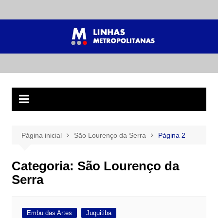
Ir
para
o
conteúdo
Página inicial
São Lourenço da Serra
Página 2
Categoria:
São Lourenço da
Serra
Embu das Artes
Juquitiba