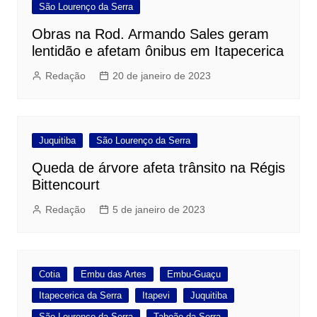
São Lourenço da Serra
Obras na Rod. Armando Sales geram
lentidão e afetam ônibus em Itapecerica
Redação
20 de janeiro de 2023
Juquitiba
São Lourenço da Serra
Queda de árvore afeta trânsito na Régis
Bittencourt
Redação
5 de janeiro de 2023
Cotia
Embu das Artes
Embu-Guaçu
Itapecerica da Serra
Itapevi
Juquitiba
São Lourenço da Serra
Taboão da Serra