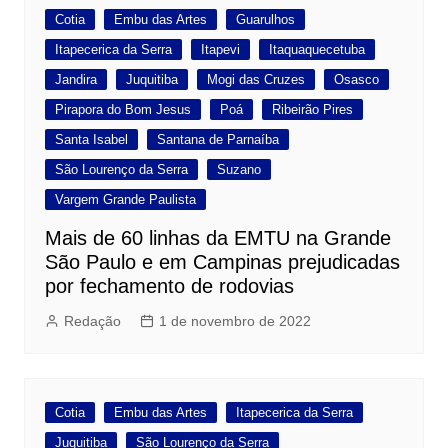
Cotia
Embu das Artes
Guarulhos
Itapecerica da Serra
Itapevi
Itaquaquecetuba
Jandira
Juquitiba
Mogi das Cruzes
Osasco
Pirapora do Bom Jesus
Poá
Ribeirão Pires
Santa Isabel
Santana de Parnaíba
São Lourenço da Serra
Suzano
Vargem Grande Paulista
Mais de 60 linhas da EMTU na Grande
São Paulo e em Campinas prejudicadas
por fechamento de rodovias
Redação
1 de novembro de 2022
Cotia
Embu das Artes
Itapecerica da Serra
Juquitiba
São Lourenço da Serra