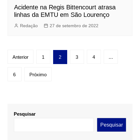
Acidente na Regis Bittencourt atrasa
linhas da EMTU em São Lourenço
Redação
27 de setembro de 2022
Paginação
Anterior
1
2
3
4
…
de
posts
6
Próximo
Pesquisar
Pesquisar