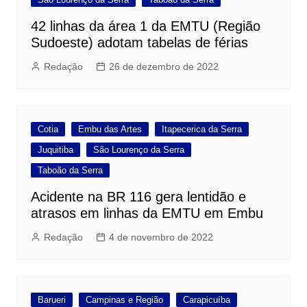
42 linhas da área 1 da EMTU (Região
Sudoeste) adotam tabelas de férias
Redação
26 de dezembro de 2022
Cotia
Embu das Artes
Itapecerica da Serra
Juquitiba
São Lourenço da Serra
Taboão da Serra
Acidente na BR 116 gera lentidão e
atrasos em linhas da EMTU em Embu
Redação
4 de novembro de 2022
Barueri
Campinas e Região
Carapicuíba