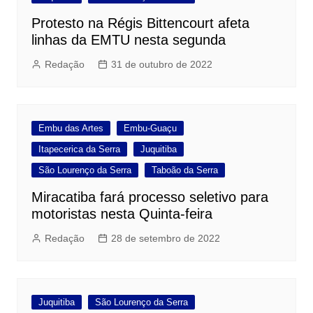
Protesto na Régis Bittencourt afeta
linhas da EMTU nesta segunda
Redação
31 de outubro de 2022
Embu das Artes
Embu-Guaçu
Itapecerica da Serra
Juquitiba
São Lourenço da Serra
Taboão da Serra
Miracatiba fará processo seletivo para
motoristas nesta Quinta-feira
Redação
28 de setembro de 2022
Juquitiba
São Lourenço da Serra