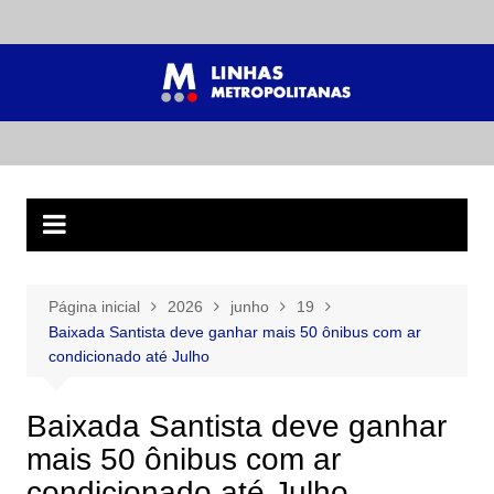
Ir
para
o
conteúdo
Página inicial
2026
junho
19
Baixada Santista deve ganhar mais 50 ônibus com ar
condicionado até Julho
Baixada Santista deve ganhar
mais 50 ônibus com ar
condicionado até Julho