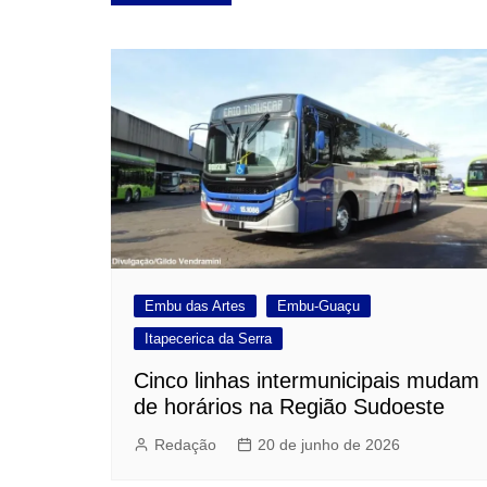
de
Post
Embu das Artes
Embu-Guaçu
Itapecerica da Serra
Cinco linhas intermunicipais mudam
de horários na Região Sudoeste
Redação
20 de junho de 2026