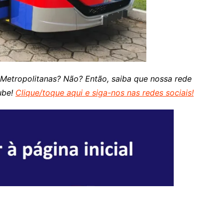
 Metropolitanas? Não? Então, saiba que nossa rede
ube!
Clique/toque aqui e siga-nos nas redes sociais!