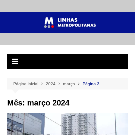
Ir
para
o
conteúdo
Página inicial
2024
março
Página 3
Mês:
março 2024