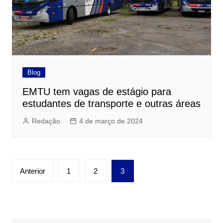
Blog
EMTU tem vagas de estágio para
estudantes de transporte e outras áreas
Redação
4 de março de 2024
Paginação
Anterior
1
2
3
de
posts