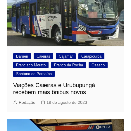
Barueri
Caieiras
Cajamar
Carapicuíba
Francisco Morato
Franco da Rocha
Osasco
Santana de Parnaíba
Viações Caieiras e Urubupungá
recebem mais ônibus novos
Redação
19 de agosto de 2023