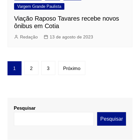
Vargem Grande Paulista
Viação Raposo Tavares recebe novos
ônibus em Cotia
Redação
13 de agosto de 2023
Paginação
1
2
3
Próximo
de
posts
Pesquisar
Pesquisar