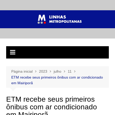
Ir
para
o
conteúdo
Página inicial
2023
julho
11
ETM recebe seus primeiros ônibus com ar condicionado
em Mairiporã
ETM recebe seus primeiros
ônibus com ar condicionado
em Mairiporã