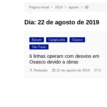
Página inicial
2019
agosto
22
Dia:
22 de agosto de 2019
Barueri
Carapicuíba
Osasco
São Paulo
6 linhas operam com desvios em
Osasco devido a obras
Redação
22 de agosto de 2019
0